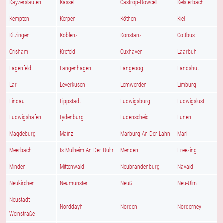
Kayzerslauten
Kassel
Castrop-Rowcell
Kelsterbach
Kempten
Kerpen
Köthen
Kiel
Kitzingen
Koblenz
Konstanz
Cottbus
Crisham
Krefeld
Cuxhaven
Laarbuh
Lagenfeld
Langenhagen
Langeoog
Landshut
Lar
Leverkusen
Lemwerden
Limburg
Lindau
Lippstadt
Ludwigsburg
Ludwigslust
Ludwigshafen
Lydenburg
Lüdenscheid
Lünen
Magdeburg
Mainz
Marburg An Der Lahn
Marl
Meerbach
Is Mülheim An Der Ruhr
Menden
Freezing
Minden
Mittenwald
Neubrandenburg
Navaid
Neukirchen
Neumünster
Neuß
Neu-Ulm
Neustadt-
Norddayh
Norden
Norderney
Weinstraße