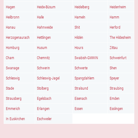
Hagen
Heide-Büsum
Heidelberg
Heidenheim
Heilbronn
Halle
Hameln
Hamm
Hanau
Hahnweide
Shit
Herford
Herzogenaurach
Hettlingen
Hildén
The Hildesheim
Homburg
Husum
Hours
Zittau
Cham
Chemnitz
Swabish-GMWIN
Schweinfurt
Swanage
Schwerin
Schwerte
Shen
Schleswig
Schleswig-Jagel
Spangdahlem
Speyer
Stade
Stolberg
Stralsund
Straubing
Strausberg
Egelsbach
Eisenach
Emden
Emmerich
Erlangen
Essen
Esslingen
In Euskirchen
Eschweiler