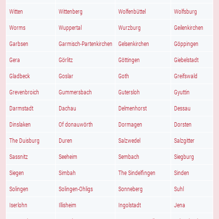
Witten
Wittenberg
Wolfenbüttel
Wolfsburg
Worms
Wuppertal
Wurzburg
Geilenkirchen
Garbsen
Garmisch-Partenkirchen
Gelsenkirchen
Göppingen
Gera
Görlitz
Göttingen
Giebelstadt
Gladbeck
Goslar
Goth
Greifswald
Grevenbroich
Gummersbach
Gutersloh
Gyuttin
Darmstadt
Dachau
Delmenhorst
Dessau
Dinslaken
Of donauwörth
Dormagen
Dorsten
The Duisburg
Duren
Salzwedel
Salzgitter
Sassnitz
Seeheim
Sembach
Siegburg
Siegen
Simbah
The Sindelfingen
Sinden
Solingen
Solingen-Ohligs
Sonneberg
Suhl
Iserlohn
Illisheim
Ingolstadt
Jena