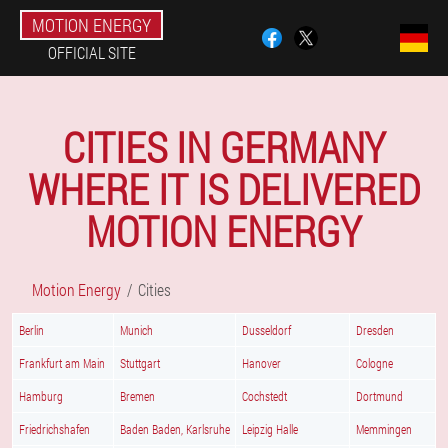
MOTION ENERGY
OFFICIAL SITE
CITIES IN GERMANY
WHERE IT IS DELIVERED
MOTION ENERGY
Motion Energy
Cities
Berlin
Munich
Dusseldorf
Dresden
Frankfurt am Main
Stuttgart
Hanover
Cologne
Hamburg
Bremen
Cochstedt
Dortmund
Friedrichshafen
Baden Baden, Karlsruhe
Leipzig Halle
Memmingen