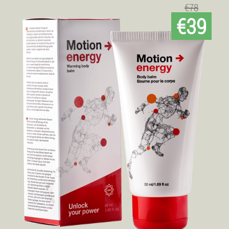
€78
€39