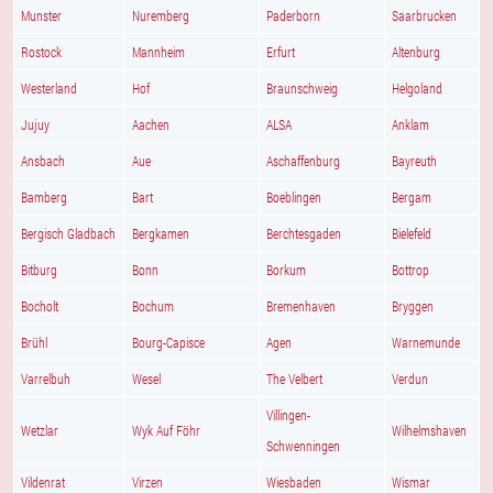
Munster
Nuremberg
Paderborn
Saarbrucken
Rostock
Mannheim
Erfurt
Altenburg
Westerland
Hof
Braunschweig
Helgoland
Jujuy
Aachen
ALSA
Anklam
Ansbach
Aue
Aschaffenburg
Bayreuth
Bamberg
Bart
Boeblingen
Bergam
Bergisch Gladbach
Bergkamen
Berchtesgaden
Bielefeld
Bitburg
Bonn
Borkum
Bottrop
Bocholt
Bochum
Bremenhaven
Bryggen
Brühl
Bourg-Capisce
Agen
Warnemunde
Varrelbuh
Wesel
The Velbert
Verdun
Villingen-
Wetzlar
Wyk Auf Föhr
Wilhelmshaven
Schwenningen
Vildenrat
Virzen
Wiesbaden
Wismar