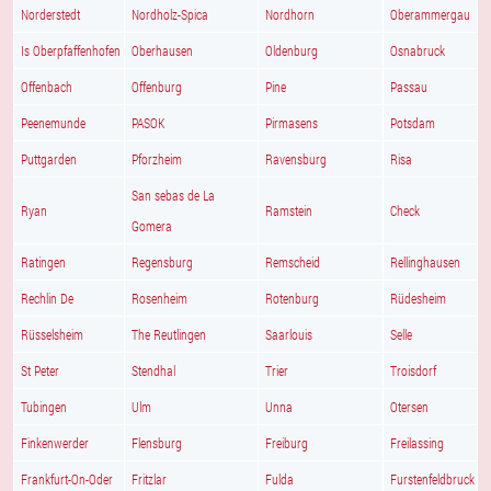
Norderstedt
Nordholz-Spica
Nordhorn
Oberammergau
Is Oberpfaffenhofen
Oberhausen
Oldenburg
Osnabruck
Offenbach
Offenburg
Pine
Passau
Peenemunde
PASOK
Pirmasens
Potsdam
Puttgarden
Pforzheim
Ravensburg
Risa
San sebas de La
Ryan
Ramstein
Check
Gomera
Ratingen
Regensburg
Remscheid
Rellinghausen
Rechlin De
Rosenheim
Rotenburg
Rüdesheim
Rüsselsheim
The Reutlingen
Saarlouis
Selle
St Peter
Stendhal
Trier
Troisdorf
Tubingen
Ulm
Unna
Otersen
Finkenwerder
Flensburg
Freiburg
Freilassing
Frankfurt-On-Oder
Fritzlar
Fulda
Furstenfeldbruck